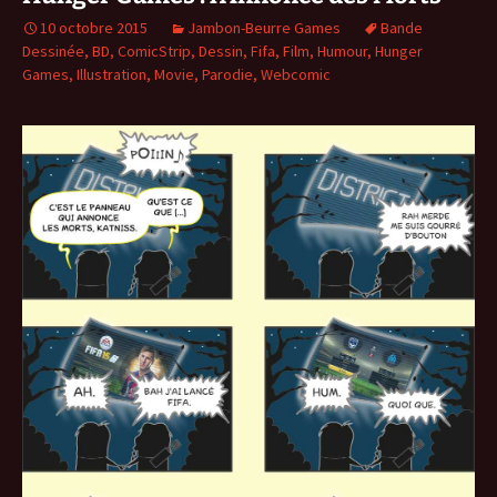
10 octobre 2015
Jambon-Beurre Games
Bande
Dessinée
,
BD
,
ComicStrip
,
Dessin
,
Fifa
,
Film
,
Humour
,
Hunger
Games
,
Illustration
,
Movie
,
Parodie
,
Webcomic