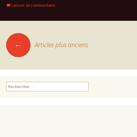
Laisser un commentaire
Navigation
←
Articles plus anciens
des
articles
Rechercher :