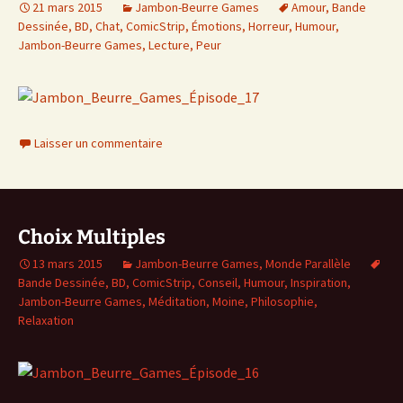
21 mars 2015
Jambon-Beurre Games
Amour
,
Bande
Dessinée
,
BD
,
Chat
,
ComicStrip
,
Émotions
,
Horreur
,
Humour
,
Jambon-Beurre Games
,
Lecture
,
Peur
Laisser un commentaire
Choix Multiples
13 mars 2015
Jambon-Beurre Games
,
Monde Parallèle
Bande Dessinée
,
BD
,
ComicStrip
,
Conseil
,
Humour
,
Inspiration
,
Jambon-Beurre Games
,
Méditation
,
Moine
,
Philosophie
,
Relaxation