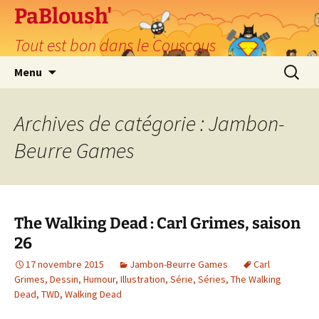
PaBloush'
Tout est bon dans le Couscous
Aller
Recherc
Menu
au
contenu
Archives de catégorie : Jambon-
Beurre Games
The Walking Dead : Carl Grimes, saison
26
17 novembre 2015
Jambon-Beurre Games
Carl
Grimes
,
Dessin
,
Humour
,
Illustration
,
Série
,
Séries
,
The Walking
Dead
,
TWD
,
Walking Dead