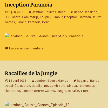
Inception Paranoïa
6 juin 2015
Jambon-Beurre Games
Bande Dessinée
,
BD
,
Canard
,
ComicStrip
,
Couple
,
Humour
,
Inception
,
Jambon-Beurre
Games
,
Parano
,
Paranoïa
,
Peur
Laisser un commentaire
Racailles de la Jungle
18 avril 2015
Jambon-Beurre Games
Bagarre
,
Bande
Dessinée
,
Baston
,
Bataille
,
BD
,
ComicStrip
,
Dinosaure
,
Humour
,
Illustration
,
Jambon-Beurre Games
,
Jungle
,
Racaille
,
T-Rex