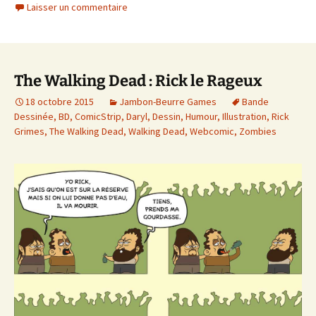
Laisser un commentaire
The Walking Dead : Rick le Rageux
18 octobre 2015
Jambon-Beurre Games
Bande
Dessinée
,
BD
,
ComicStrip
,
Daryl
,
Dessin
,
Humour
,
Illustration
,
Rick
Grimes
,
The Walking Dead
,
Walking Dead
,
Webcomic
,
Zombies