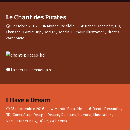
Le Chant des Pirates
9 octobre 2016
Monde Parallèle
Bande Dessinée
,
BD
,
Chanson
,
ComicStrip
,
Design
,
Dessin
,
Humour
,
Illustration
,
Pirates
,
Webcomic
Laisser un commentaire
I Have a Dream
25 septembre 2016
Monde Parallèle
Bande Dessinée
,
BD
,
ComicStrip
,
Design
,
Dessin
,
Discours
,
Humour
,
Illustration
,
Martin Luther King
,
Rêve
,
Webcomic