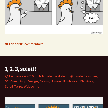
Laisser un commentaire
1, 2, 3, soleil !
1 novembre 2016
Monde Parallèle
Bande Dessinée
,
BD
,
ComicStrip
,
Design
,
Dessin
,
Humour
,
Illustration
,
Planètes
,
Soleil
,
Terre
,
Webcomic