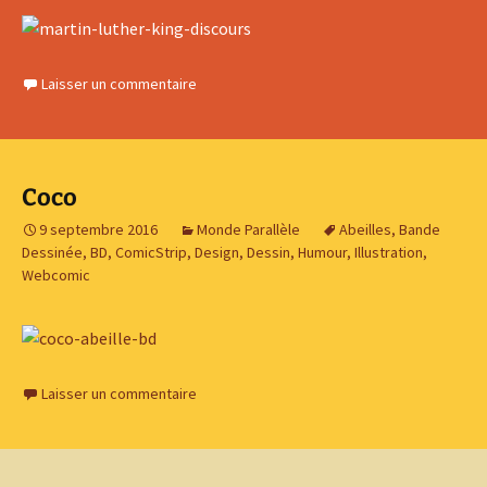
Laisser un commentaire
Coco
9 septembre 2016
Monde Parallèle
Abeilles
,
Bande
Dessinée
,
BD
,
ComicStrip
,
Design
,
Dessin
,
Humour
,
Illustration
,
Webcomic
Laisser un commentaire