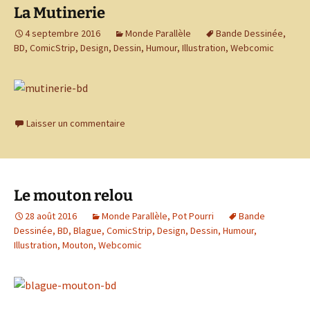
La Mutinerie
4 septembre 2016
Monde Parallèle
Bande Dessinée
,
BD
,
ComicStrip
,
Design
,
Dessin
,
Humour
,
Illustration
,
Webcomic
Laisser un commentaire
Le mouton relou
28 août 2016
Monde Parallèle
,
Pot Pourri
Bande
Dessinée
,
BD
,
Blague
,
ComicStrip
,
Design
,
Dessin
,
Humour
,
Illustration
,
Mouton
,
Webcomic