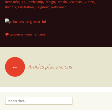
Dessinée
,
BD
,
ComicStrip
,
Design
,
Dessin
,
Granolas
,
Guerre
,
Humour
,
Illustration
,
Seigneur
,
Webcomic
Laisser un commentaire
Navigation
←
Articles plus anciens
des
articles
Rechercher :