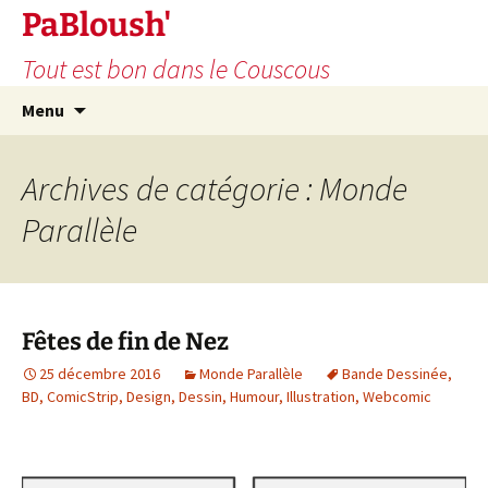
PaBloush'
Tout est bon dans le Couscous
Aller
Recherc
Menu
au
contenu
Archives de catégorie : Monde
Parallèle
Fêtes de fin de Nez
25 décembre 2016
Monde Parallèle
Bande Dessinée
,
BD
,
ComicStrip
,
Design
,
Dessin
,
Humour
,
Illustration
,
Webcomic