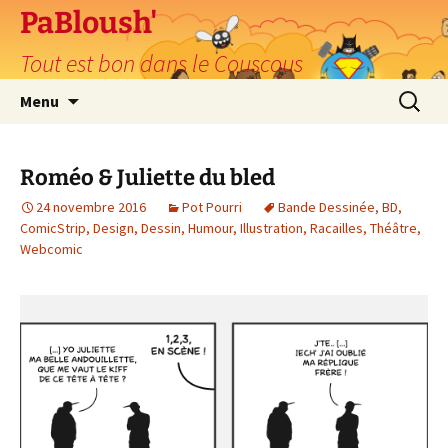
PaBloush'
Tout est bon dans le Couscous
Aller
Recherc
Menu
au
contenu
Roméo & Juliette du bled
24 novembre 2016
Pot Pourri
Bande Dessinée
,
BD
,
ComicStrip
,
Design
,
Dessin
,
Humour
,
Illustration
,
Racailles
,
Théâtre
,
Webcomic