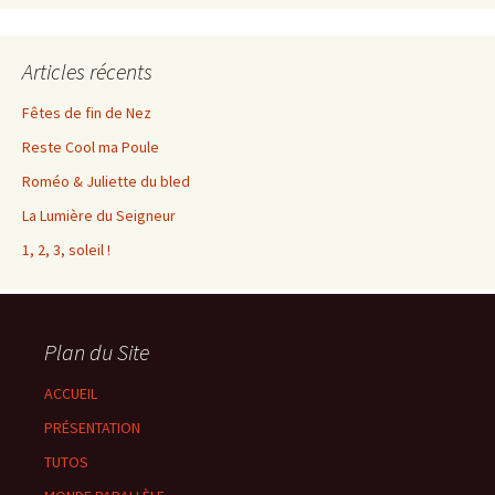
Articles récents
Fêtes de fin de Nez
Reste Cool ma Poule
Roméo & Juliette du bled
La Lumière du Seigneur
1, 2, 3, soleil !
Plan du Site
ACCUEIL
PRÉSENTATION
TUTOS