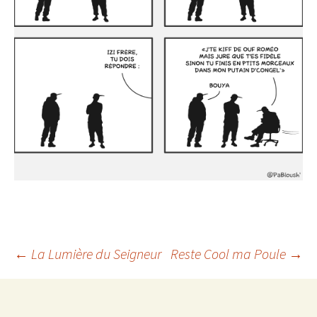
Navigation
←
La Lumière du Seigneur
Reste Cool ma Poule
→
des