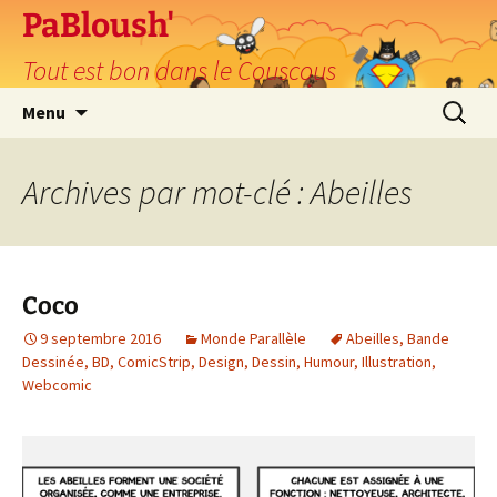
PaBloush'
Tout est bon dans le Couscous
Aller
Recherc
Menu
au
contenu
Archives par mot-clé : Abeilles
Coco
9 septembre 2016
Monde Parallèle
Abeilles
,
Bande
Dessinée
,
BD
,
ComicStrip
,
Design
,
Dessin
,
Humour
,
Illustration
,
Webcomic