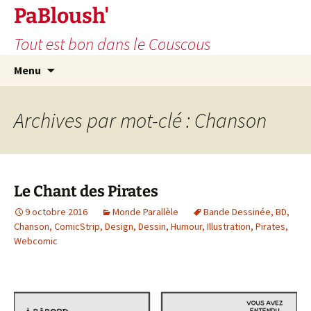
PaBloush'
Tout est bon dans le Couscous
Aller
Recherc
Menu
au
contenu
Archives par mot-clé : Chanson
Le Chant des Pirates
9 octobre 2016
Monde Parallèle
Bande Dessinée
,
BD
,
Chanson
,
ComicStrip
,
Design
,
Dessin
,
Humour
,
Illustration
,
Pirates
,
Webcomic