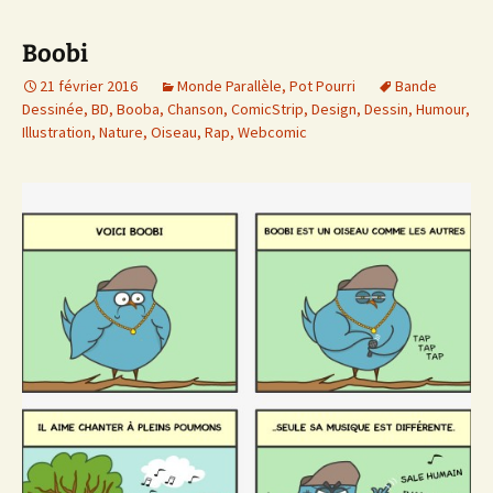
Boobi
21 février 2016
Monde Parallèle
,
Pot Pourri
Bande
Dessinée
,
BD
,
Booba
,
Chanson
,
ComicStrip
,
Design
,
Dessin
,
Humour
,
Illustration
,
Nature
,
Oiseau
,
Rap
,
Webcomic