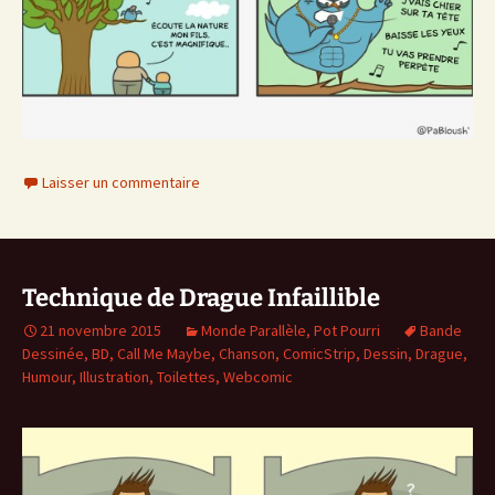
Laisser un commentaire
Technique de Drague Infaillible
21 novembre 2015
Monde Parallèle
,
Pot Pourri
Bande
Dessinée
,
BD
,
Call Me Maybe
,
Chanson
,
ComicStrip
,
Dessin
,
Drague
,
Humour
,
Illustration
,
Toilettes
,
Webcomic