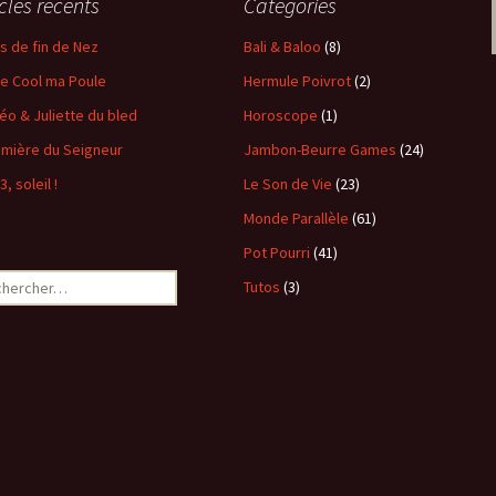
icles récents
Catégories
s de fin de Nez
Bali & Baloo
(8)
e Cool ma Poule
Hermule Poivrot
(2)
o & Juliette du bled
Horoscope
(1)
umière du Seigneur
Jambon-Beurre Games
(24)
 3, soleil !
Le Son de Vie
(23)
Monde Parallèle
(61)
Pot Pourri
(41)
ercher :
Tutos
(3)