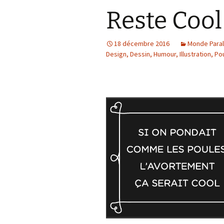
Reste Coo
18 décembre 2016
Monde Paral
Design
,
Dessin
,
Humour
,
Illustration
,
Po