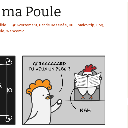
l ma Poule
lèle
Avortement
,
Bande Dessinée
,
BD
,
ComicStrip
,
Coq
,
ule
,
Webcomic