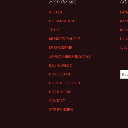
Plan du Site
Art
ACCUEIL
Fête
PRÉSENTATION
Rest
TUTOS
Romé
MONDE PARALLÈLE
La L
LE SON DE VIE
1, 2,
JAMBON-BEURRE GAMES
BALI & BALOO
Rech
HOROSCOPE
HERMULE POIVROT
POT POURRI
CONTACT
SITE PRINCIPAL