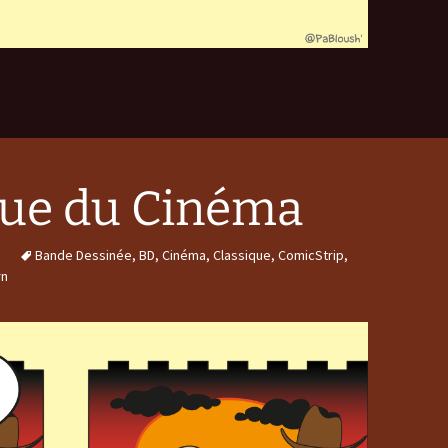
que du Cinéma
Bande Dessinée
,
BD
,
Cinéma
,
Classique
,
ComicStrip
,
rn