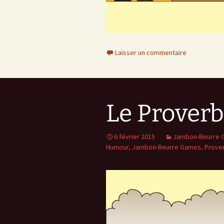
Laisser un commentaire
Le Proverb
6 février 2015
Jambon-Beurre 
Humour
,
Jambon-Beurre Games
,
Prove