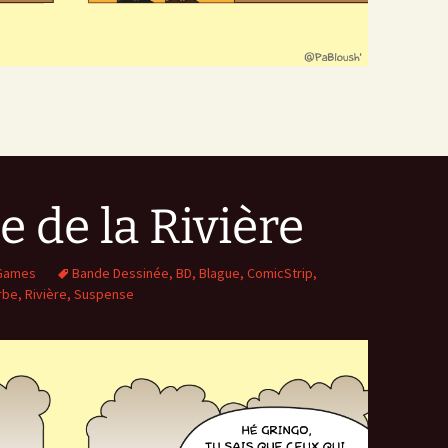
e de la Rivière
Games
Bande Dessinée
,
BD
,
Blague
,
ComicStrip
,
rbe
,
Rivière
,
Suspense