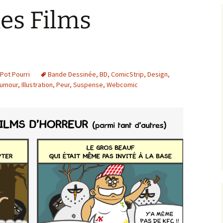
des Films
Pot Pourri
Bande Dessinée
,
BD
,
ComicStrip
,
Design
,
umour
,
Illustration
,
Peur
,
Suspense
,
Webcomic